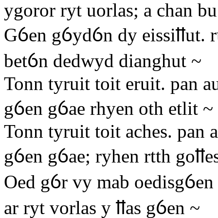
ygoror ryt uorlas; a chan b
Gỽen gỽydỽn dy eissiỻut. r
betỽn dedwyd dianghut ~
Tonn tyruit toit eruit. pan a
gỽen gỽae rhyen oth etlit ~
Tonn tyruit toit aches. pan 
gỽen gỽae; ryhen rtth goỻe
Oed gỽr vy mab oedisgỽen h
ar ryt vorlas y ỻas gỽen ~