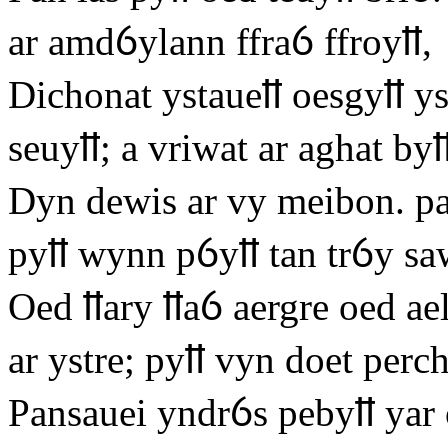
ar amdỽylann ffraỽ ffroyỻ,
Dichonat ystaueỻ oesgyỻ y
seuyỻ; a vriwat ar aghat byỻ
Dyn dewis ar vy meibon. pa
pyỻ wynn pỽyỻ tan trỽy sa
Oed ỻary ỻaỽ aergre oed ae
ar ystre; pyỻ vyn doet perc
Pansauei yndrỽs pebyỻ yar