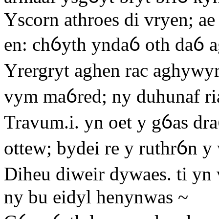
Yscorn athroes di vryen; ae
en: chỽyth yndaỽ oth daỽ a
Yrergryt aghen rac aghywyr
vym maỽred; ny duhunaf ri
Travum.i. yn oet y gỽas dra
ottew; bydei re y ruthrỽn y
Diheu diweir dywaes. ti yn v
ny bu eidyl henynwas ~