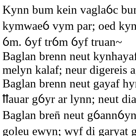
Kynn bum kein vaglaỽc bum
kymwaeỽ vym par; oed kyn
ỽm. ỽyf trỽm ỽyf truan~
Baglan brenn neut kynhayaf
melyn kalaf; neur digereis a
Baglan brenn neut gayaf hy
ỻauar gỽyr ar lynn; neut di
Baglan bren̄ neut gỽannỽyn
goleu ewyn; wyf di garyat