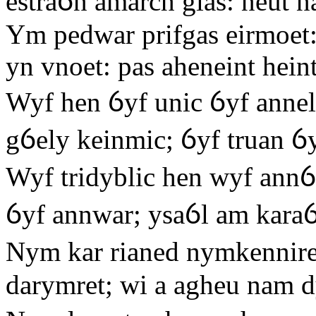
estraỽn amarch glas: neut n
Ym pedwar prifgas eirmoet
yn vnoet: pas aheneint heint
Wyf hen ỽyf unic ỽyf anne
gỽely keinmic; ỽyf truan ỽy
Wyf tridyblic hen wyf annỽ
ỽyf annwar; ysaỽl am kara
Nym kar rianed nymkenniret
darymret; wi a agheu nam d