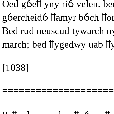
Oed gỽeỻ yny riỽ velen. b
gỽercheidỽ ỻamyr bỽch ỻo
Bed rud neuscud tywarch n
march; bed ỻygedwy uab ỻ
[1038]
====================