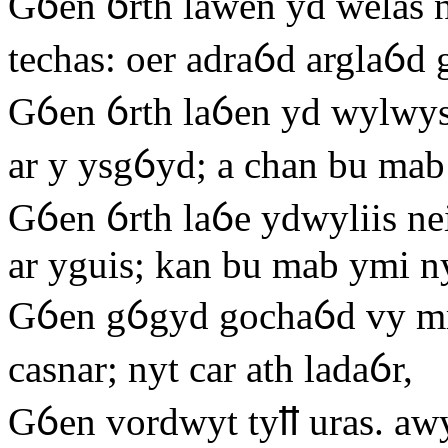
Gỽen ỽrth lawen yd welas 
techas: oer adraỽd arglaỽd g
Gỽen ỽrth laỽen yd wylwys
ar y ysgỽyd; a chan bu ma
Gỽen ỽrth laỽe ydwyliis ne
ar yguis; kan bu mab ymi ny
Gỽen gỽgyd gochaỽd vy mry
casnar; nyt car ath ladaỽr,
Gỽen vordwyt tyỻ uras. awy