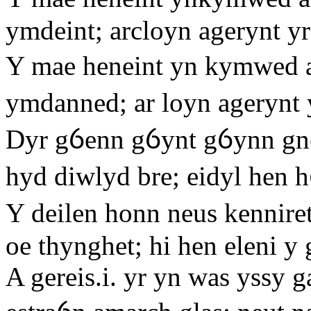
ymdeint; arcloyn agerynt yr
Y mae heneint yn kymwed 
ymdanned; ar loyn agerynt 
Dyr gỽenn gỽynt gỽynn gn
hyd diwlyd bre; eidyl hen h
Y deilen honn neus kennire
oe thynghet; hi hen eleni y 
A gereis.i. yr yn was yssy 