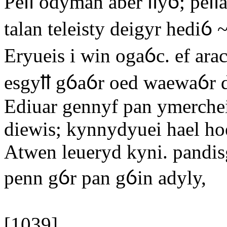
Peỻ odyman aber ỻyỽ; peỻa
talan teleisty deigyr hediỽ 
Eryueis i win ogaỽc. ef ara
esgyỻ gỽaỽr oed waewaỽr 
Ediuar gennyf pan ymerchei
diewis; kynnydyuei hael ho
Atwen leueryd kyni. pandi
penn gỽr pan gỽin adyly,
[1039]