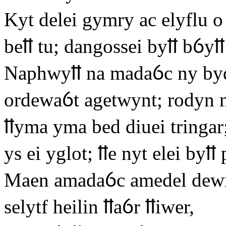
Kyt delei gymry ac elyflu o
beỻ tu; dangossei byỻ bỽyỻ
Naphwyỻ na madaỽc ny byd
ordewaỽt agetwynt; rodyn n
ỻyma yma bed diuei tringar
ys ei yglot; ỻe nyt elei byỻ 
Maen amadaỽc amedel dewrw
selytf heilin ỻaỽr ỻiwer,