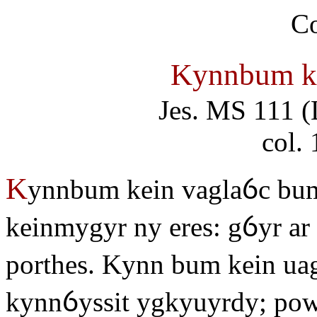
Kynnbum k
Jes. MS 111 (
col.
K
ynnbum kein vaglaỽc bum
keinmygyr ny eres: gỽyr ar 
porthes. Kynn bum kein ua
kynnỽyssit ygkyuyrdy; po