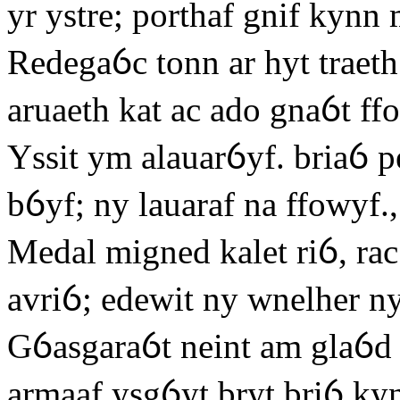
yr ystre; porthaf gnif kynn 
Redegaỽc tonn ar hyt traeth.
aruaeth kat ac ado gnaỽt ffo 
Yssit ym alauarỽyf. briaỽ p
bỽyf; ny lauaraf na ffowyf.,
Medal migned kalet riỽ, rac 
avriỽ; edewit ny wnelher n
Gỽasgaraỽt neint am glaỽd 
armaaf ysgỽyt bryt briỽ kyn