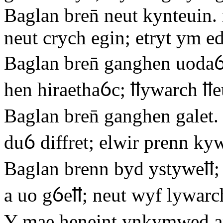
Baglan bren̄ neut kynteuin.
neut crych egin; etryt ym e
Baglan bren̄ ganghen uoda
hen hiraethaỽc; ỻywarch ỻ
Baglan bren̄ ganghen galet
duỽ diffret; elwir prenn kyw
Baglan brenn byd ystyweỻ;
a uo gỽeỻ; neut wyf lywarc
Y mae heneint ynkymwed a