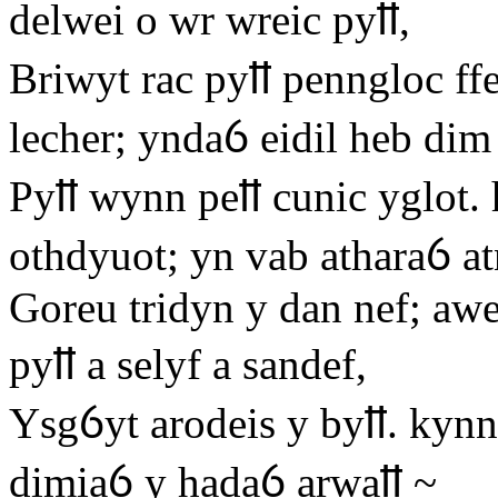
delwei o wr wreic pyỻ,
Briwyt rac pyỻ penngloc ffe
lecher; yndaỽ eidil heb dim
Pyỻ wynn peỻ cunic yglot.
othdyuot; yn vab atharaỽ at
Goreu tridyn y dan nef; awe
pyỻ a selyf a sandef,
Ysgỽyt arodeis y byỻ. kynn
dimiaỽ y hadaỽ arwaỻ ~