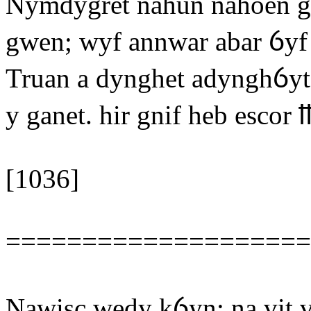
Nymdygret nahun nahoen g
gwen; wyf annwar abar ỽyf
Truan a dynghet adynghỽyt 
y ganet. hir gnif heb escor 
[1036]
====================
Nawisc wedy kỽyn; na vit 