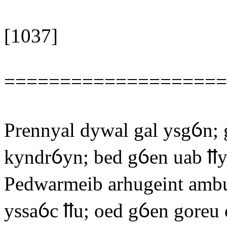
[1037]
====================
Prennyal dywal gal ysgỽn; 
kyndrỽyn; bed gỽen uab ỻ
Pedwarmeib arhugeint amb
yssaỽc ỻu; oed gỽen goreu