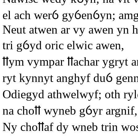
el ach werỽ gyỽenỽyn; am
Neut atwen ar vy awen yn h
tri gỽyd oric elwic awen,
ỻym vympar ỻachar ygryt a
ryt kynnyt anghyf duỽ genn
Odiegyd athwelwyf; oth ryl
na choỻ wyneb gỽyr argnif,
Ny choỻaf dy wneb trin wos