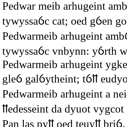
Pedwar meib arhugeint amb
tywyssaỽc cat; oed gỽen go
Pedwarmeib arhugeint amb
tywyssaỽc vnbynn: yỽrth w
Pedwarmeib arhugeint ygke
gleỽ galỽytheint; tỽỻ eudyot
Pedwarmeib arhugeint a nei
ỻedesseint da dyuot vygcot 
Pan las pyỻ oed teuyỻ briỽ.