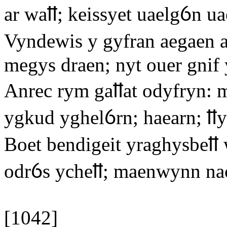
ar waỻ; keissyet uaelgỽn ua
Vyndewis y gyfran aegaen 
megys draen; nyt ouer gnif
Anrec rym gaỻat odyfryn:
ygkud yghelỽrn; haearn; ỻy
Boet bendigeit yraghysbeỻ
odrỽs ycheỻ; maenwynn nac
[1042]