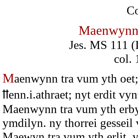
Maenwynn 
Jes. MS 111 (
col.
M
aenwynn tra vum yth oet; 
ỻenn.i.athraet; nyt erdit vyn
Maenwynn tra vum yth erby
ymdilyn. ny thorrei gesseil
Maewyn tra vum yth erlit. 