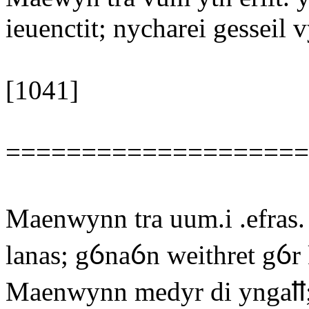
ieuenctit; nycharei gesseil 
[1041]
====================
Maenwynn tra uum.i .efras.
lanas; gỽnaỽn weithret gỽr
Maenwynn medyr di yngaỻ;