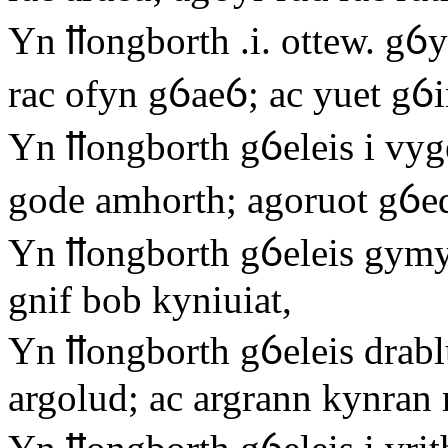
Yn ỻongborth .i. ottew. gỽ
rac ofyn gỽaeỽ; ac yuet gỽ
Yn ỻongborth gỽeleis i vyg
gode amhorth; agoruot gỽe
Yn ỻongborth gỽeleis gymy
gnif bob kyniuiat,
Yn ỻongborth gỽeleis drabl
argolud; ac argrann kynran