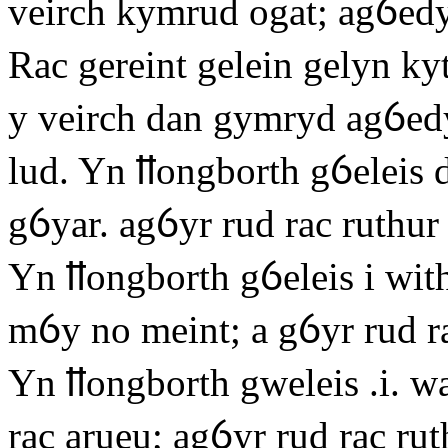
veirch kymrud ogat; agỽedy
Rac gereint gelein gelyn ky
y veirch dan gymryd agỽed
lud. Yn ỻongborth gỽeleis d
gỽyar. agỽyr rud rac ruthur 
Yn ỻongborth gỽeleis i with
mỽy no meint; a gỽyr rud ra
Yn ỻongborth gweleis .i. wa
rac arueu; agỽyr rud rac ru