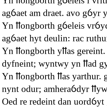
Yn ỻongborth gỽeleis i vrit
agỽaet am draet. avo gỽyr y
Yn ỻongborth gỽeleis vrỽyd
agỽaet hyt deulin: rac ruth
Yn ỻongborth yỻas gereint.
dyfneint; wyntwy yn ỻad gyt
Yn ỻongborth ỻas yarthur. 
nynt odur; amheraỽdyr ỻyw
Oed re redeint dan uordỽyt g