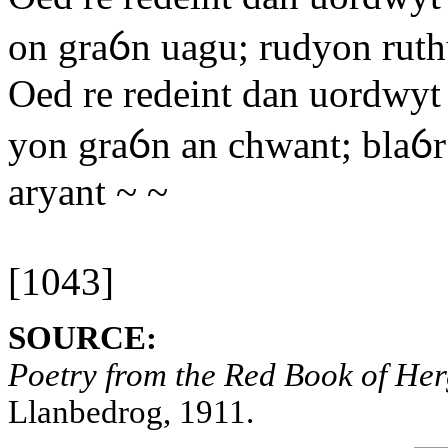
on graỽn uagu; rudyon ruth
Oed re redeint dan uordwyt 
yon graỽn an chwant; blaỽr
aryant ~ ~
[1043]
SOURCE:
Poetry from the Red Book of Her
Llanbedrog, 1911.