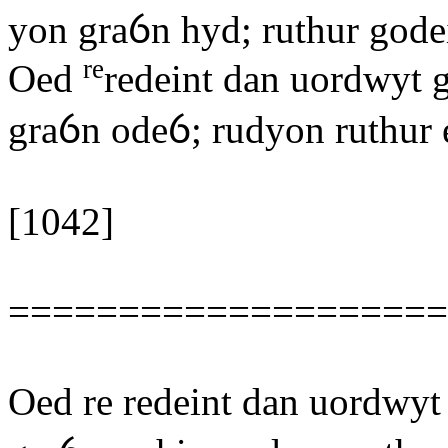
yon graỽn hyd; ruthur godei
re
Oed
redeint dan uordwyt g
graỽn odeỽ; rudyon ruthur 
[1042]
====================
Oed re redeint dan uordwyt 