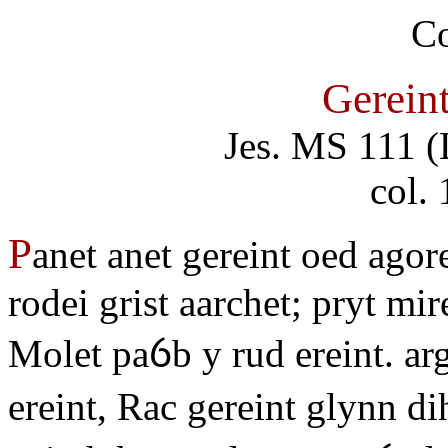
Gereint
Jes. MS 111 (
col.
P
anet anet gereint oed agore
rodei grist aarchet; pryt mi
Molet paỽb y rud ereint. a
ereint, Rac gereint glynn di