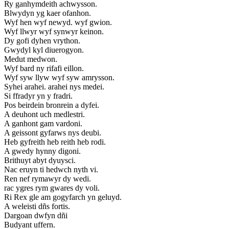
Ry ganhymdeith achwysson.
Blwydyn yg kaer ofanhon.
Wyf hen wyf newyd. wyf gwion.
Wyf llwyr wyf synwyr keinon.
Dy gofi dyhen vrython.
Gwydyl kyl diuerogyon.
Medut medwon.
Wyf bard ny rifafi eillon.
Wyf syw llyw wyf syw amrysson.
Syhei arahei. arahei nys medei.
Si ffradyr yn y fradri.
Pos beirdein bronrein a dyfei.
A deuhont uch medlestri.
A ganhont gam vardoni.
A geissont gyfarws nys deubi.
Heb gyfreith heb reith heb rodi.
A gwedy hynny digoni.
Brithuyt abyt dyuysci.
Nac eruyn ti hedwch nyth vi.
Ren nef rymawyr dy wedi.
rac ygres rym gwares dy voli.
Ri Rex gle am gogyfarch yn geluyd.
A weleisti dñs fortis.
Dargoan dwfyn dñi
Budyant uffern.