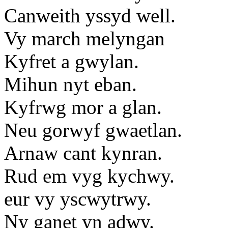
Canweith yssyd well.
Vy march melyngan
Kyfret a gwylan.
Mihun nyt eban.
Kyfrwg mor a glan.
Neu gorwyf gwaetlan.
Arnaw cant kynran.
Rud em vyg kychwy.
eur vy yscwytrwy.
Ny ganet yn adwy.