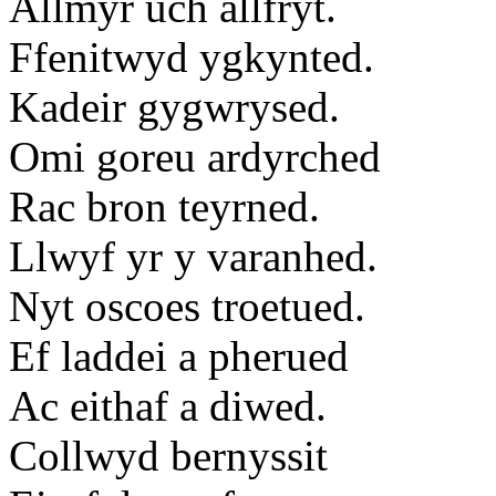
Allmyr uch allfryt.
Ffenitwyd ygkynted.
Kadeir gygwrysed.
Omi goreu ardyrched
Rac bron teyrned.
Llwyf yr y varanhed.
Nyt oscoes troetued.
Ef laddei a pherued
Ac eithaf a diwed.
Collwyd bernyssit