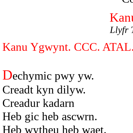
Kan
Llyfr 
Kanu Ygwynt. CCC. ATAL
D
echymic pwy yw.
Creadt kyn dilyw.
Creadur kadarn
Heb gic heb ascwrn.
Heb wytheu heb waet.