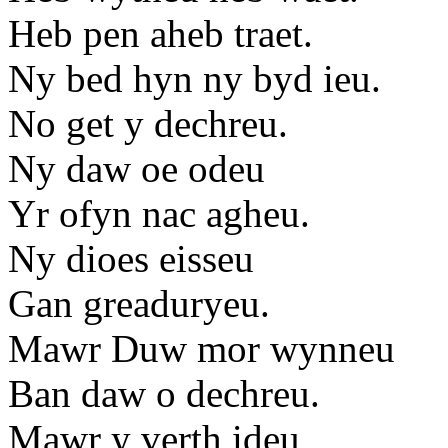
Heb pen aheb traet.
Ny bed hyn ny byd ieu.
No get y dechreu.
Ny daw oe odeu
Yr ofyn nac agheu.
Ny dioes eisseu
Gan greaduryeu.
Mawr Duw mor wynneu
Ban daw o dechreu.
Mawr y verth ideu