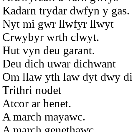
Kadarn trydar dwfyn y gas.
Nyt mi gwr llwfyr llwyt
Crwybyr wrth clwyt.
Hut vyn deu garant.
Deu dich uwar dichwant
Om llaw yth law dyt dwy d
Trithri nodet
Atcor ar henet.
A march mayawc.
A march genethawc.