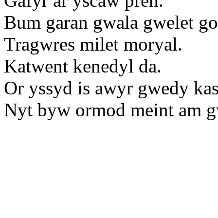
Gafyr ar yscaw pren.
Bum garan gwala gwelet go
Tragwres milet moryal.
Katwent kenedyl da.
Or yssyd is awyr gwedy ka
Nyt byw ormod meint am g