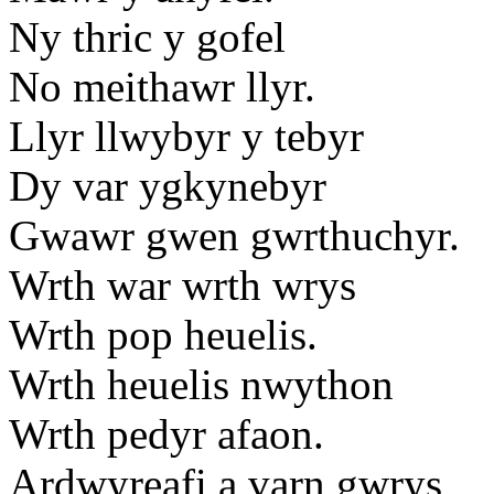
Ny thric y gofel
No meithawr llyr.
Llyr llwybyr y tebyr
Dy var ygkynebyr
Gwawr gwen gwrthuchyr.
Wrth war wrth wrys
Wrth pop heuelis.
Wrth heuelis nwython
Wrth pedyr afaon.
Ardwyreafi a varn gwrys