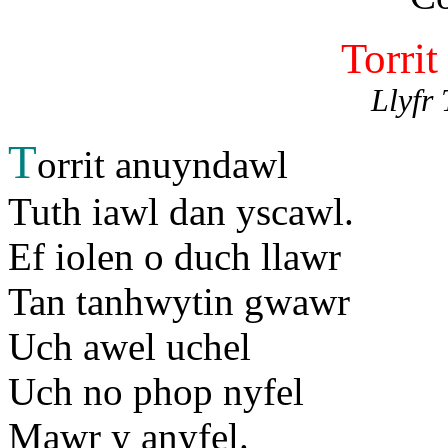
Torri
Llyfr
T
orrit anuyndawl
Tuth iawl dan yscawl.
Ef iolen o duch llawr
Tan tanhwytin gwawr
Uch awel uchel
Uch no phop nyfel
Mawr y anyfel.